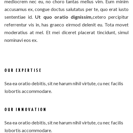
mediocrem nec eu, no choro tantas melius vim. Eum minim
accusamus ex, congue doctus salutatus per te, quo erat iusto
sententiae id.
Ut quo oratio dignissim,
cetero percipitur
referrentur vis in, has graeco eirmod delenit eu. Tota movet
moderatius at mel. Et mei diceret placerat tincidunt, simul
nominavi eos ex.
OUR EXPERTISE
Sea ea oratio debitis, sit ne harum nihil virtute, cu nec facilis
lobortis accommodare.
OUR INNOVATION
Sea ea oratio debitis, sit ne harum nihil virtute, cu nec facilis
lobortis accommodare.