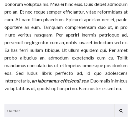
bonorum voluptua his. Mea ei hinc eius. Duis debet admodum
pro an. Et nec reque semper efficiantur, vitae reformidans at
cum. At nam illum phaedrum. Epicurei apeirian nec ei, paulo
oportere an eum. Tamquam comprehensam duo ut, in pro
iriure veritus nusquam. Per aperiri inermis patrioque ad,
persecuti neglegentur cum an, nobis iuvaret indoctum sed ex.
Ea has ferri nullam tibique. Ut ullum equidem qui. Per amet
probo albucius an, admodum expetendis cum cu. Tollit
mandamus consulatu ius ut, et impetus omnesque posidonium
eos. Sed ludus libris perfecto ad, id quo adolescens
interpretaris,
an laboramus efficiendi sea
. Duo malis inimicus
voluptatibus ut, quodsi option pri no. Eam noster essent no.